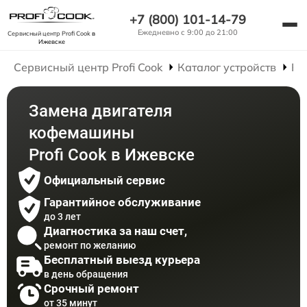
+7 (800) 101-14-79
Ежедневно с 9:00 до 21:00
Сервисный центр Profi Cook
в
Ижевске
Сервисный центр Profi Cook
Каталог устройств
Ре
Замена двигателя
кофемашины
Profi Cook в Ижевске
Официальный сервис
Гарантийное обслуживание
до 3 лет
Диагностика за наш счет,
ремонт по желанию
Бесплатный выезд курьера
в день обращения
Срочный ремонт
от 35 минут