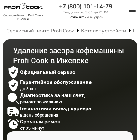
+7 (800) 101-14-79
Ежедневно с 9:00 до 21:00
Сервисный центр Profi Cook
в
Позвонить
мне утром
Ижевске
Сервисный центр Profi Cook
Каталог устройств
Ре
Удаление засора кофемашины
Profi Cook в Ижевске
Официальный сервис
Гарантийное обслуживание
до 3 лет
Диагностика за наш счет,
ремонт по желанию
Бесплатный выезд курьера
в день обращения
Срочный ремонт
от 35 минут