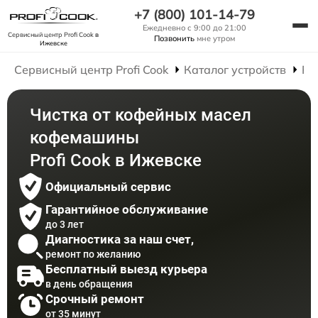
+7 (800) 101-14-79
Ежедневно с 9:00 до 21:00
Сервисный центр Profi Cook
в
Позвонить
мне утром
Ижевске
Сервисный центр Profi Cook
Каталог устройств
Ре
Чистка от кофейных масел
кофемашины
Profi Cook в Ижевске
Официальный сервис
Гарантийное обслуживание
до 3 лет
Диагностика за наш счет,
ремонт по желанию
Бесплатный выезд курьера
в день обращения
Срочный ремонт
от 35 минут